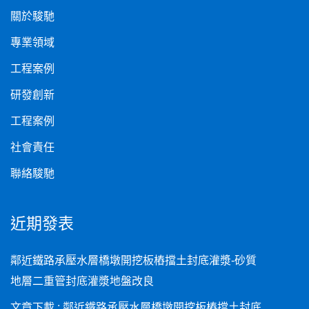
關於駿馳
專業領域
工程案例
研發創新
工程案例
社會責任
聯絡駿馳
近期發表
鄰近鐵路承壓水層橋墩開挖板樁擋土封底灌漿-砂質
地層二重管封底灌漿地盤改良
文章下載 : 鄰近鐵路承壓水層橋墩開挖板樁擋土封底