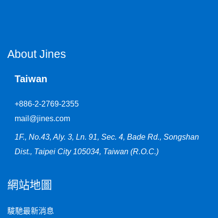
About Jines
Taiwan
+886-2-2769-2355
mail@jines.com
1F., No.43, Aly. 3, Ln. 91, Sec. 4, Bade Rd., Songshan
Dist., Taipei City 105034, Taiwan (R.O.C.)
網站地圖
駿馳最新消息