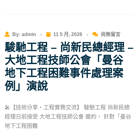
By: admin
-
11 5 月, 2026
-
尚無留言
駿馳工程 – 尚新民總經理 –
大地工程技師公會「曼谷
地下工程困難事件處理案
例」演說
🎤【技術分享・工程實務交流】 駿馳工程 尚新民總
經理日前接受 大地工程技師公會 邀約， 針對「曼谷
地下工程困難