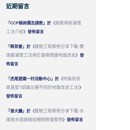
近期留言
高壓噴射灌漿
「
CCP樁詢價及請教
」於〈
工法介紹
〉發佈留言
駿馳工程案例分享下載-雙
「
蔡昆憲
」於〈
環塞灌漿工法用於基樁周邊地盤改良
〉發
佈留言
地盤改良
「
虎尾建國一村活動中心
」於〈
是甚麼?認識五種不同的地盤改良工法!
〉
發佈留言
駿馳工程案例分享下載-水
「
張大鵬
」於〈
庫放水道曲線段襯砌修復案例
〉發佈留言