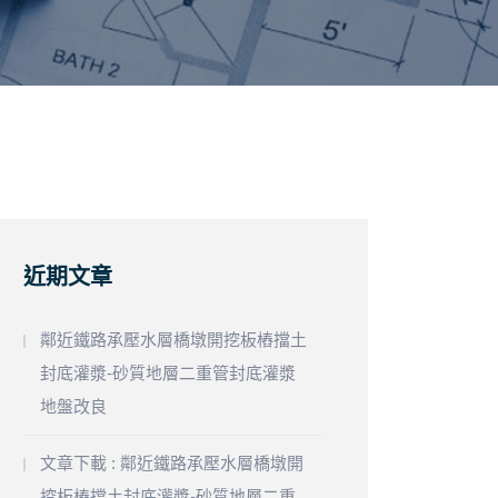
近期文章
鄰近鐵路承壓水層橋墩開挖板樁擋土
封底灌漿-砂質地層二重管封底灌漿
地盤改良
文章下載 : 鄰近鐵路承壓水層橋墩開
挖板樁擋土封底灌漿-砂質地層二重