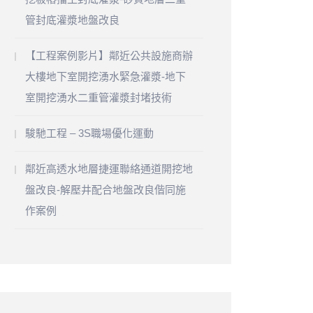
管封底灌漿地盤改良
【工程案例影片】鄰近公共設施商辦
大樓地下室開挖湧水緊急灌漿-地下
室開挖湧水二重管灌漿封堵技術
駿馳工程 – 3S職場優化運動
鄰近高透水地層捷運聯絡通道開挖地
盤改良-解壓井配合地盤改良偕同施
作案例