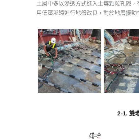
土層中多以滲透方式進入土壤顆粒孔隙，
用低壓滲透進行地盤改良，對於地層擾動
2-1.
雙