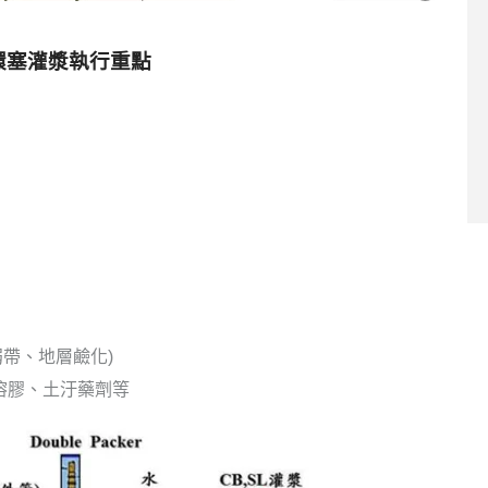
環塞灌漿
執行重點
帶、地層鹼化)
溶膠、土汙藥劑等