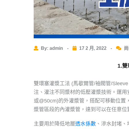
By: admin
-
17 2 月, 2022
-
尚
1.雙
雙環塞灌漿工法 (馬歇爾管/袖閥管/Sleeve Pip
注、灌注不同漿材的低壓灌漿技術。運用安
或@50cm)的外灌漿管，搭配可移動位
漿管區段的內灌漿管，達到可以在任意位
主要用於降低地層
透水係數
、滲水封堵、