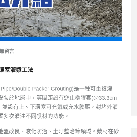
無留言
環塞灌漿
工法
e/Double Packer Grouting)是一種可重複灌
裝於地層中，等間距設有逆止橡膠套(@33.3cm
置，並設有上、下環塞可充氣或充水膨脹，封堵外灌
置多次灌注不同漿材的功能。
地盤改良、液化防治、土汙整治等領域。漿材在砂