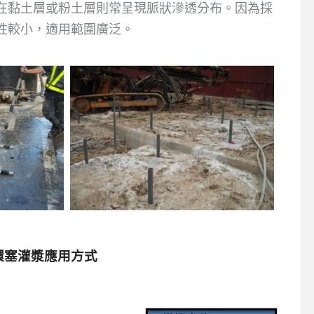
在黏土層或粉土層則常呈現脈狀滲透分布。因為採
性較小，適用範圍廣泛。
環塞灌漿
應用方式