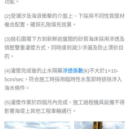
功能。
(2)受潮汐及海浪衝擊的介面上、下採用不同性質漿材
複合配置，確保孔隙填充效果。
(3)拋石圍堰下方到新鮮岩盤間的砂質海床採用滲透及
擠壓雙重灌漿方式，同時達到減少滲漏及防止漂砂目
的。
(4)灌漿完成後的止水隔幕
滲透係數
(k)不大於1×10-
5cm/sec，符合施工時採用臨時性水泵即時排除滲入
海水條件。
(5)灌漿作業於四個月內完成，施工過程機具設備不得
影響海堤上其他工程車輛通行。