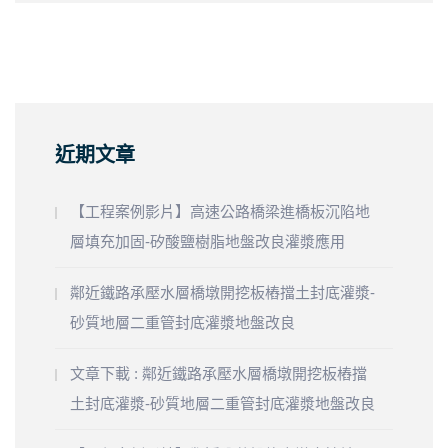
近期文章
【工程案例影片】高速公路橋梁進橋板沉陷地
層填充加固-矽酸鹽樹脂地盤改良灌漿應用
鄰近鐵路承壓水層橋墩開挖板樁擋土封底灌漿-
砂質地層二重管封底灌漿地盤改良
文章下載 : 鄰近鐵路承壓水層橋墩開挖板樁擋
土封底灌漿-砂質地層二重管封底灌漿地盤改良