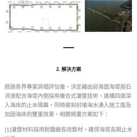
—
2. 解決方案
經過各界專家詳細評估後，決定藉由迎海面海堤拋石
消波配合海堤內側採用複合式灌漿技術，建構四道深
入海床的止水隔幕，同時達到封堵海水湧入施工面及
加固海床的雙重效果。相關規畫方案如下：
(1)灌漿材料採用耐鹽鹼長效漿材，確保海堤長期止水