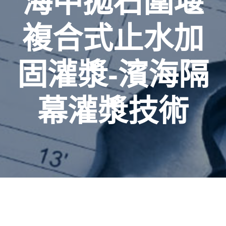
海中拋石圍堰
複合式止水加
固灌漿-濱海隔
幕灌漿技術