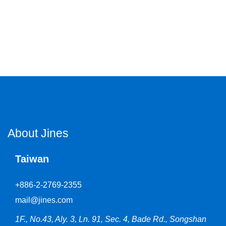
About Jines
Taiwan
+886-2-2769-2355
mail@jines.com
1F., No.43, Aly. 3, Ln. 91, Sec. 4, Bade Rd., Songshan