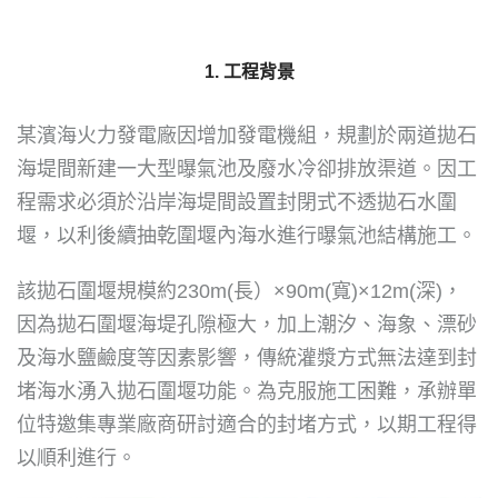
1. 工程背景
某濱海火力發電廠因增加發電機組，規劃於兩道拋石
海堤間新建一大型曝氣池及廢水冷卻排放渠道。因工
程需求必須於沿岸海堤間設置封閉式不透拋石水圍
堰，以利後續抽乾圍堰內海水進行曝氣池結構施工。
該拋石圍堰規模約230m(長）×90m(寬)×12m(深)，
因為拋石圍堰海堤孔隙極大，加上潮汐、海象、漂砂
及海水鹽鹼度等因素影響，傳統灌漿方式無法達到封
堵海水湧入拋石圍堰功能。為克服施工困難，承辦單
位特邀集專業廠商研討適合的封堵方式，以期工程得
以順利進行。