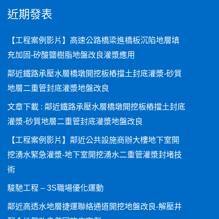
近期發表
【工程案例影片】高速公路橋梁進橋板沉陷地層填
充加固-矽酸鹽樹脂地盤改良灌漿應用
鄰近鐵路承壓水層橋墩開挖板樁擋土封底灌漿-砂質
地層二重管封底灌漿地盤改良
文章下載 : 鄰近鐵路承壓水層橋墩開挖板樁擋土封底
灌漿-砂質地層二重管封底灌漿地盤改良
【工程案例影片】鄰近公共設施商辦大樓地下室開
挖湧水緊急灌漿-地下室開挖湧水二重管灌漿封堵技
術
駿馳工程 – 3S職場優化運動
鄰近高透水地層捷運聯絡通道開挖地盤改良-解壓井