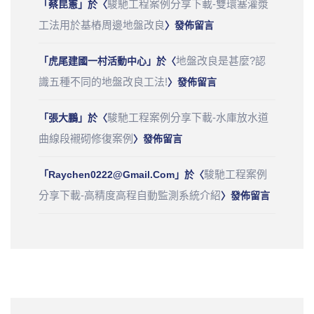
駿馳工程案例分享下載-雙環塞灌漿
「
蔡昆憲
」於〈
工法用於基樁周邊地盤改良
〉發佈留言
地盤改良是甚麼?認
「
虎尾建國一村活動中心
」於〈
識五種不同的地盤改良工法!
〉發佈留言
駿馳工程案例分享下載-水庫放水道
「
張大鵬
」於〈
曲線段襯砌修復案例
〉發佈留言
駿馳工程案例
「
Raychen0222@gmail.com
」於〈
分享下載-高精度高程自動監測系統介紹
〉發佈留言