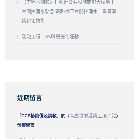
【工程案例影片】鄰近公共設施商辦大樓地下
室開挖湧水緊急灌漿-地下室開挖湧水二重管灌
漿封堵技術
駿馳工程 – 3S職場優化運動
近期留言
高壓噴射灌漿工法介紹
「
CCP樁詢價及請教
」於〈
〉
發佈留言