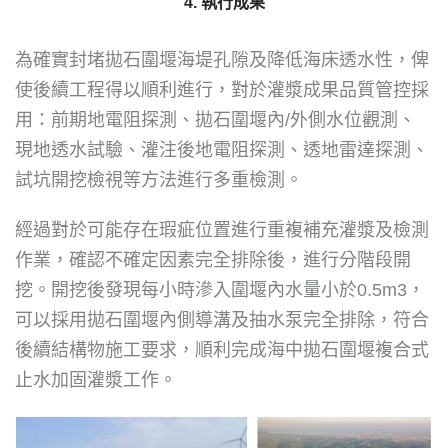
4. 執行成果
為確實封堵拋石圍堰海堤孔隙及降低海床透水性，俾
使後續工程得以順利進行，對於灌漿成果品質管控採
用：前期地電阻探測、拋石圍堰內/外側水位觀測、
現地透水試驗、灌注後地電阻探測、透地雷達探測、
試坑開挖檢視等方法進行多重檢測。
經過對於可能存在瑕疵位置進行重複補充灌漿及檢測
作業，確認不確定因素完全排除後，進行分階段開
挖。開挖後發現每小時滲入圍堰內水量小於0.5m3，
可以採用拋石圍堰內側導溝及抽水泵完全排除，符合
後續結構物施工要求，順利完成海中拋石圍堰複合式
止水加固灌漿工作。