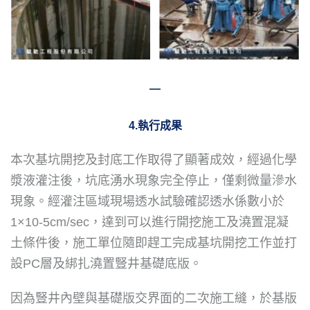
―
4.執行成果
本次基坑開挖及封底工作取得了顯著成效，經過化學
漿液灌注後，坑底湧水現象完全停止，僅剩微量滲水
現象。經灌注區域現場透水試驗確認透水係數小於
1×10-5cm/sec，達到可以進行開挖施工及澆置混凝
土條件後，施工單位隨即趕工完成基坑開挖工作並打
設PC層及綁扎澆置豎井基礎底版。
因為豎井內壁與基礎版交界面的二次施工縫，於基版