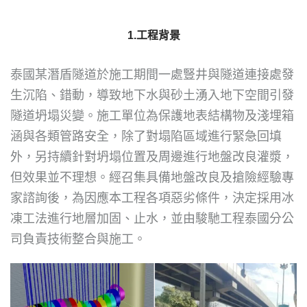
1.工程背景
泰國某潛盾隧道於施工期間一處豎井與隧道連接處發
生沉陷、錯動，導致地下水與砂土湧入地下空間引發
隧道坍塌災變。施工單位為保護地表結構物及淺埋箱
涵與各類管路安全，除了對塌陷區域進行緊急回填
外，另持續針對坍塌位置及周邊進行地盤改良灌漿，
但效果並不理想。經召集具備地盤改良及搶險經驗專
家諮詢後，為因應本工程各項惡劣條件，決定採用冰
凍工法進行地層加固、止水，並由駿馳工程泰國分公
司負責技術整合與施工。