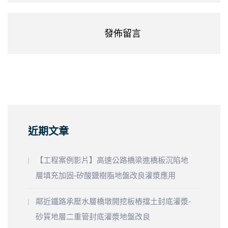
近期文章
【工程案例影片】高速公路橋梁進橋板沉陷地
層填充加固-矽酸鹽樹脂地盤改良灌漿應用
鄰近鐵路承壓水層橋墩開挖板樁擋土封底灌漿-
砂質地層二重管封底灌漿地盤改良