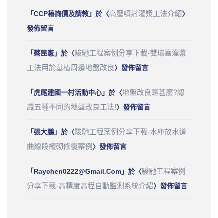
高壓噴射灌漿工法介紹
「
CCP樁詢價及請教
」於〈
〉
發佈留言
駿馳工程案例分享下載-雙環塞灌漿
「
蔡昆憲
」於〈
工法用於基樁周邊地盤改良
〉發佈留言
地盤改良是甚麼?認
「
虎尾建國一村活動中心
」於〈
識五種不同的地盤改良工法!
〉發佈留言
駿馳工程案例分享下載-水庫放水道
「
張大鵬
」於〈
曲線段襯砌修復案例
〉發佈留言
駿馳工程案例
「
Raychen0222@gmail.com
」於〈
分享下載-高精度高程自動監測系統介紹
〉發佈留言