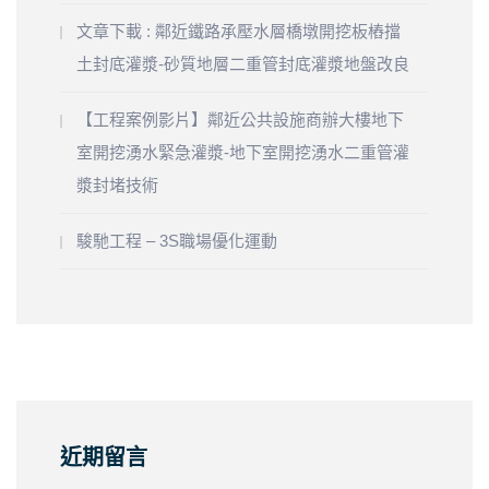
文章下載 : 鄰近鐵路承壓水層橋墩開挖板樁擋
土封底灌漿-砂質地層二重管封底灌漿地盤改良
【工程案例影片】鄰近公共設施商辦大樓地下
室開挖湧水緊急灌漿-地下室開挖湧水二重管灌
漿封堵技術
駿馳工程 – 3S職場優化運動
近期留言