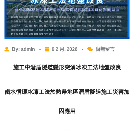
By: admin
-
9 2 月, 2026
-
尚無留言
施工中潛盾隧道變形突湧冰凍工法地盤改良
鹵水循環冰凍工法於熱帶地區潛盾隧道施工災害加
固應用
—