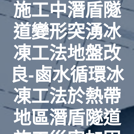
施工中潛盾隧
道變形突湧冰
凍工法地盤改
良-鹵水循環冰
凍工法於熱帶
地區潛盾隧道