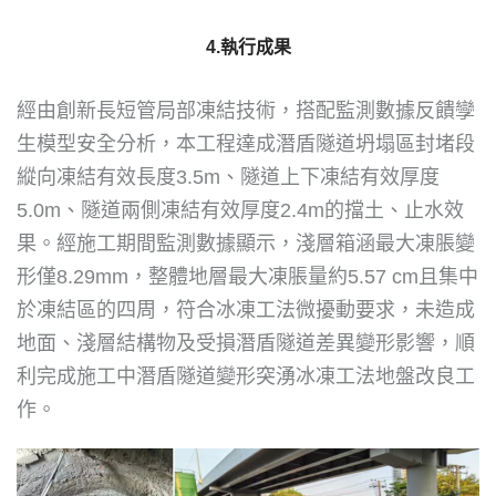
4.執行成果
經由創新長短管局部凍結技術，搭配監測數據反饋孿
生模型安全分析，本工程達成潛盾隧道坍塌區封堵段
縱向凍結有效長度3.5m、隧道上下凍結有效厚度
5.0m、隧道兩側凍結有效厚度2.4m的擋土、止水效
果。經施工期間監測數據顯示，淺層箱涵最大凍脹變
形僅8.29mm，整體地層最大凍脹量約5.57 cm且集中
於凍結區的四周，符合冰凍工法微擾動要求，未造成
地面、淺層結構物及受損潛盾隧道差異變形影響，順
利完成施工中潛盾隧道變形突湧冰凍工法地盤改良工
作。