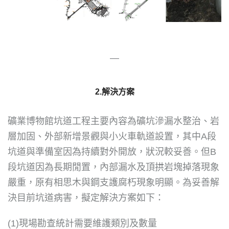
—
2.解決
方案
礦業博物館坑道工程主要內容為礦坑滲漏水整治、岩
層加固、外部新增景觀與小火車軌道設置，其中A段
坑道與準備室因為持續對外開放，狀況較妥善。但B
段坑道因為長期閒置，內部漏水及頂拱岩塊掉落現象
嚴重，原有相思木與鋼支護腐朽現象明顯。為妥善解
決目前坑道病害，擬定解決方案如下：
(1)現場勘查統計需要維護類別及數量