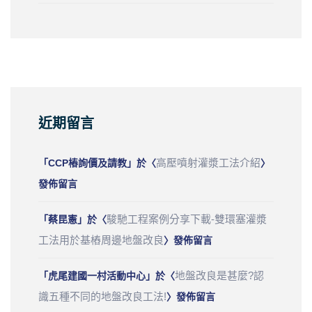
近期留言
高壓噴射灌漿工法介紹
「
CCP樁詢價及請教
」於〈
〉
發佈留言
駿馳工程案例分享下載-雙環塞灌漿
「
蔡昆憲
」於〈
工法用於基樁周邊地盤改良
〉發佈留言
地盤改良是甚麼?認
「
虎尾建國一村活動中心
」於〈
識五種不同的地盤改良工法!
〉發佈留言