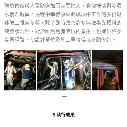
礦坑修復與大型隧道加固差異性大，岩塊掉落與滲漏
水情況迥異。過程中幸得原於此礦坑中工作的多位退
休礦工親自參與，除了即時改善許多無法事先預料的
突發狀況外，對於維護舊有礦坑內景象，也提供許多
寶貴經驗，使設計單位及施工單位得以參酌修訂。
—
5.執行成果