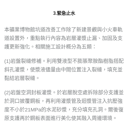
3.緊急止水
本礦業博物館坑道改善工作除了新建景觀與小火車軌
道設置外，重點執行內容為岩層灌漿止漏、加固及支
護更新強化。相關施工設計概分為五類：
(1)岩盤裂縫修補。利用雙液型不膨脹聚胺酯樹脂搭配
斜孔灌漿，使漿液儘量由中間位置注入裂縫，填充並
黏結岩層裂縫。
(2)岩盤空洞封板灌漿。於岩層脫空處拆除部分支護並
於洞口披覆鋼板，再利用灌漿管及迴漿管注入抗壓強
度不小於21MPa的水泥砂漿，充分填充孔洞。爾後復
原支護再於鋼板表面進行美化使其融入周邊環境。