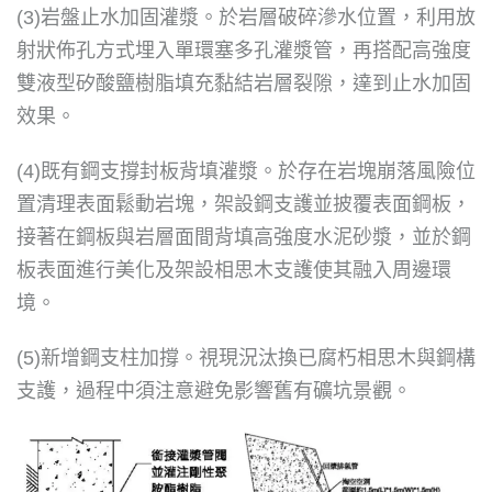
(3)岩盤止水加固灌漿。於岩層破碎滲水位置，利用放
射狀佈孔方式埋入單環塞多孔灌漿管，再搭配高強度
雙液型矽酸鹽樹脂填充黏結岩層裂隙，達到止水加固
效果。
(4)既有鋼支撐封板背填灌漿。於存在岩塊崩落風險位
置清理表面鬆動岩塊，架設鋼支護並披覆表面鋼板，
接著在鋼板與岩層面間背填高強度水泥砂漿，並於鋼
板表面進行美化及架設相思木支護使其融入周邊環
境。
(5)新增鋼支柱加撐。視現況汰換已腐朽相思木與鋼構
支護，過程中須注意避免影響舊有礦坑景觀。