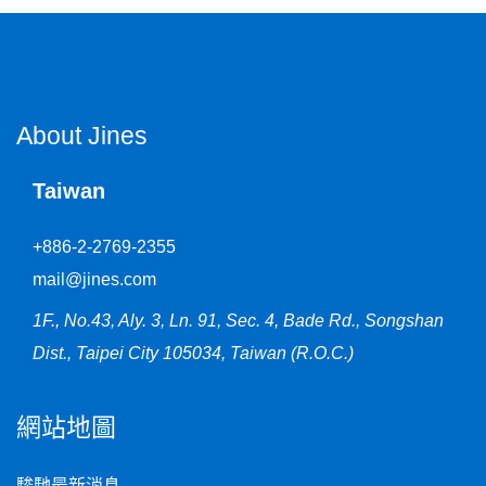
About Jines
Taiwan
+886-2-2769-2355
mail@jines.com
1F., No.43, Aly. 3, Ln. 91, Sec. 4, Bade Rd., Songshan
Dist., Taipei City 105034, Taiwan (R.O.C.)
網站地圖
駿馳最新消息