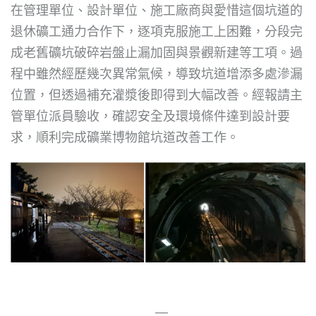
在管理單位、設計單位、施工廠商與愛惜這個坑道的
退休礦工通力合作下，逐項克服施工上困難，分段完
成老舊礦坑破碎岩盤止漏加固與景觀新建等工項。過
程中雖然經歷幾次異常氣候，導致坑道增添多處滲漏
位置，但透過補充灌漿後即得到大幅改善。經報請主
管單位派員驗收，確認安全及環境條件達到設計要
求，順利完成礦業博物館坑道改善工作。
—