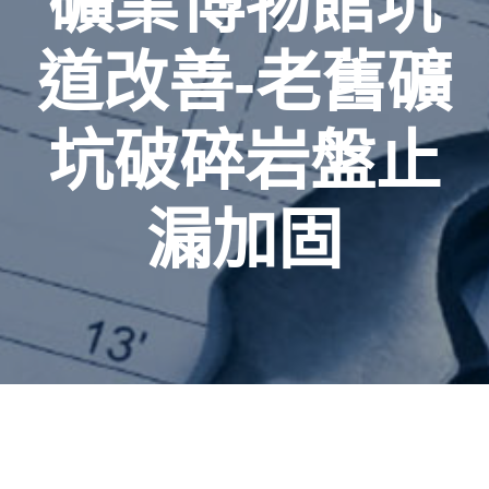
礦業博物館坑
道改善-老舊礦
坑破碎岩盤止
漏加固