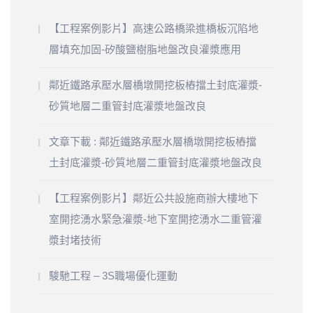
【工程案例影片】高速公路橋梁進橋板沉陷地
層填充加固-矽酸鹽樹脂地盤改良灌漿應用
鄰近鐵路承壓水層橋墩開挖板樁擋土封底灌漿-
砂質地層二重管封底灌漿地盤改良
文章下載 : 鄰近鐵路承壓水層橋墩開挖板樁擋
土封底灌漿-砂質地層二重管封底灌漿地盤改良
【工程案例影片】鄰近公共設施商辦大樓地下
室開挖湧水緊急灌漿-地下室開挖湧水二重管灌
漿封堵技術
駿馳工程 – 3S職場優化運動