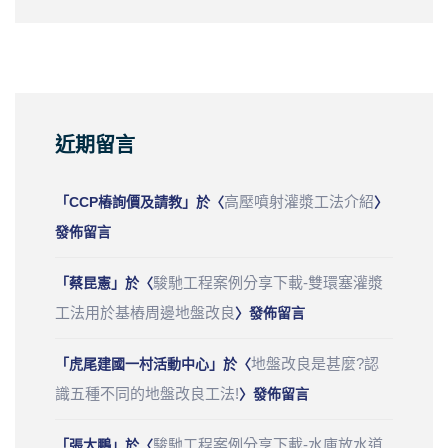
近期留言
高壓噴射灌漿工法介紹
「
CCP樁詢價及請教
」於〈
〉
發佈留言
駿馳工程案例分享下載-雙環塞灌漿
「
蔡昆憲
」於〈
工法用於基樁周邊地盤改良
〉發佈留言
地盤改良是甚麼?認
「
虎尾建國一村活動中心
」於〈
識五種不同的地盤改良工法!
〉發佈留言
駿馳工程案例分享下載-水庫放水道
「
張大鵬
」於〈