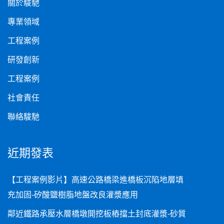
關於駿馳
專業領域
工程案例
研發創新
工程案例
社會責任
聯絡駿馳
近期發表
【工程案例影片】高速公路橋梁進橋板沉陷地層填
充加固-矽酸鹽樹脂地盤改良灌漿應用
鄰近鐵路承壓水層橋墩開挖板樁擋土封底灌漿-砂質