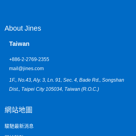
About Jines
Taiwan
+886-2-2769-2355
mail@jines.com
1F., No.43, Aly. 3, Ln. 91, Sec. 4, Bade Rd., Songshan
Dist., Taipei City 105034, Taiwan (R.O.C.)
網站地圖
駿馳最新消息