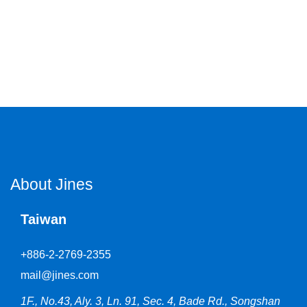
About Jines
Taiwan
+886-2-2769-2355
mail@jines.com
1F., No.43, Aly. 3, Ln. 91, Sec. 4, Bade Rd., Songshan