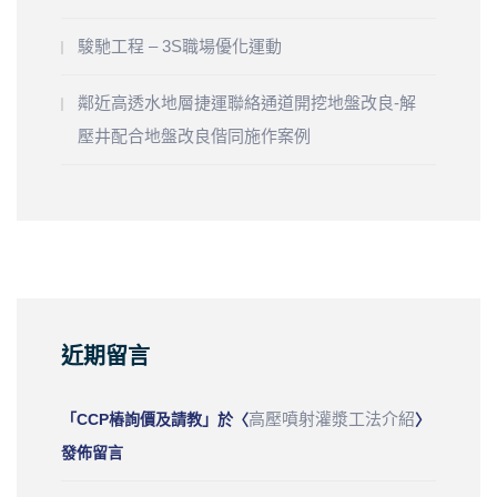
駿馳工程 – 3S職場優化運動
鄰近高透水地層捷運聯絡通道開挖地盤改良-解
壓井配合地盤改良偕同施作案例
近期留言
高壓噴射灌漿工法介紹
「
CCP樁詢價及請教
」於〈
〉
發佈留言