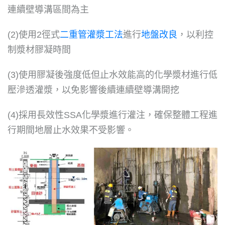
連續壁導溝區間為主
(2)使用2徑式
二重管灌漿工法
進行
地盤改良
，以利控
制漿材膠凝時間
(3)使用膠凝後強度低但止水效能高的化學漿材進行低
壓滲透灌漿，以免影響後續連續壁導溝開挖
(4)採用長效性SSA化學漿進行灌注，確保整體工程進
行期間地層止水效果不受影響。