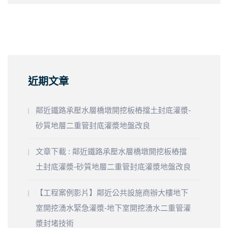
近期文章
鄰近鐵路承壓水層橋墩開挖板樁擋土封底灌漿-
砂質地層二重管封底灌漿地盤改良
文章下載 : 鄰近鐵路承壓水層橋墩開挖板樁擋
土封底灌漿-砂質地層二重管封底灌漿地盤改良
【工程案例影片】鄰近公共設施商辦大樓地下
室開挖湧水緊急灌漿-地下室開挖湧水二重管灌
漿封堵技術