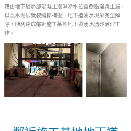
藉由地下道局部混凝土潮濕滲水位置樹脂灌漿止漏，
以及水泥砂漿裂縫修補後，地下道湧水現象完全解
除，順利達成鄰近施工基地地下道湧水湧砂治理工
作。