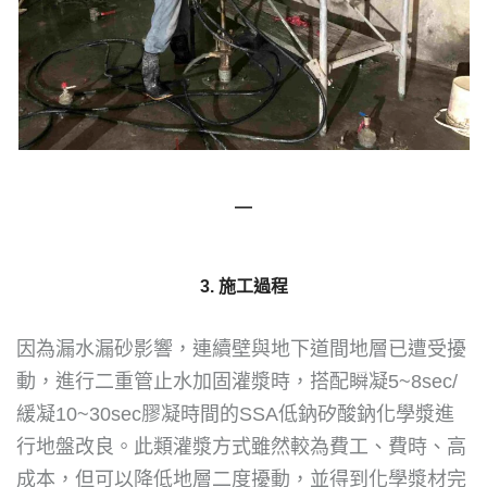
—
3. 施工過程
因為漏水漏砂影響，連續壁與地下道間地層已遭受擾
動，進行二重管止水加固灌漿時，搭配瞬凝5~8sec/
緩凝10~30sec膠凝時間的SSA低鈉矽酸鈉化學漿進
行地盤改良。此類灌漿方式雖然較為費工、費時、高
成本，但可以降低地層二度擾動，並得到化學漿材完