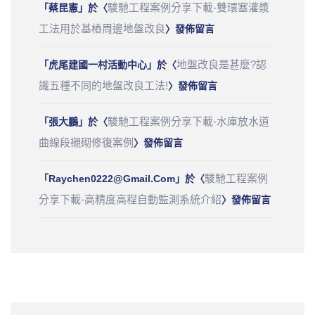
駿馳工程案例分享下載-雙環塞灌漿
「
蔡昆憲
」於〈
工法用於基樁周邊地盤改良
〉發佈留言
地盤改良是甚麼?認
「
虎尾建國一村活動中心
」於〈
識五種不同的地盤改良工法!
〉發佈留言
駿馳工程案例分享下載-水庫放水道
「
張大鵬
」於〈
曲線段襯砌修復案例
〉發佈留言
駿馳工程案例
「
Raychen0222@gmail.com
」於〈
分享下載-高精度高程自動監測系統介紹
〉發佈留言