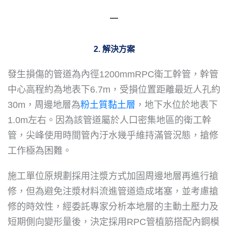
―
2. 解決方案
發生損傷的管道為內徑1200mmRPC衛工幹管，幹管
中心高程約為地表下6.7m，受損位置距離最近人孔約
30m，周邊地層為
粉土質黏土層
，地下水位於地表下
1.0m左右。因為該管道屬於人口密集地區的衛工幹
管，尖峰使用時間管內汙水幾乎維持滿管況態，搶修
工作極為困難。
施工單位原規劃採用注漿方式加固周邊地層再進行搶
修，但為避免注漿材料流進管道造成堵塞，並考慮搶
修的時效性，經委託專家分析本地層的主動土壓力及
短期側向變形量後，決定採用RPC管植筋搭配內鋼模