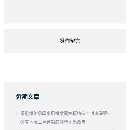
近期文章
鄰近鐵路承壓水層橋墩開挖板樁擋土封底灌漿-
砂質地層二重管封底灌漿地盤改良