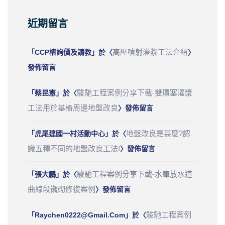
近期留言
高壓噴射灌漿工法介紹
「
CCP樁詢價及請教
」於〈
〉
發佈留言
駿馳工程案例分享下載-雙環塞灌漿
「
蔡昆憲
」於〈
工法用於基樁周邊地盤改良
〉發佈留言
地盤改良是甚麼?認
「
虎尾建國一村活動中心
」於〈
識五種不同的地盤改良工法!
〉發佈留言
駿馳工程案例分享下載-水庫放水道
「
張大鵬
」於〈
曲線段襯砌修復案例
〉發佈留言
駿馳工程案例
「
Raychen0222@gmail.com
」於〈