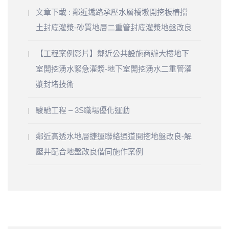
文章下載 : 鄰近鐵路承壓水層橋墩開挖板樁擋
土封底灌漿-砂質地層二重管封底灌漿地盤改良
【工程案例影片】鄰近公共設施商辦大樓地下
室開挖湧水緊急灌漿-地下室開挖湧水二重管灌
漿封堵技術
駿馳工程 – 3S職場優化運動
鄰近高透水地層捷運聯絡通道開挖地盤改良-解
壓井配合地盤改良偕同施作案例