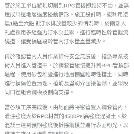
管於施工單位發現切削到RPC管後即維持不動，並無
造成周邊地層過度擾動情形。施工設計時，擬利用凌
晨1點至六點間汙水排放量較少的情況時，於兩端人
孔處採用多組強力汙水泵並聯，進行臨時性幹管截流
繞道，讓受損區段幹管內汙水量盡量減少。
再於確認管內人員作業條件安全無虞後，指派專業技
術人員進入管道中，於鋼套管緩慢提升到RPC管頂部
過程，使用砂包堆疊進行地層側壁臨時性擋土，同時
進行損傷位置清理、植筋及塗刷介面接著劑，並架設
同口徑組合鋼模及側向支撐。
當各項工序完成後，由地面將特密管置入鋼套管內，
灌注強度大於RPC材質的4500Psi高強度混凝土。於
混凝土達到預期強度後拆除鋼模並進行表面粉光，以