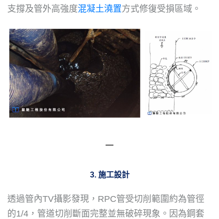
支撐及管外高強度
混凝土澆置
方式修復受損區域。
―
3. 施工設計
透過管內TV攝影發現，RPC管受切削範圍約為管徑
的1/4，管道切削斷面完整並無破碎現象。因為鋼套