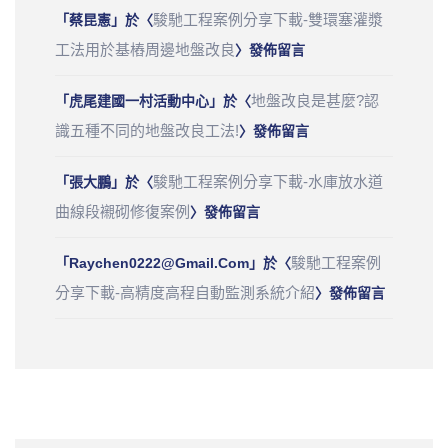
駿馳工程案例分享下載-雙環塞灌漿
「
蔡昆憲
」於〈
工法用於基樁周邊地盤改良
〉發佈留言
地盤改良是甚麼?認
「
虎尾建國一村活動中心
」於〈
識五種不同的地盤改良工法!
〉發佈留言
駿馳工程案例分享下載-水庫放水道
「
張大鵬
」於〈
曲線段襯砌修復案例
〉發佈留言
駿馳工程案例
「
Raychen0222@gmail.com
」於〈
分享下載-高精度高程自動監測系統介紹
〉發佈留言