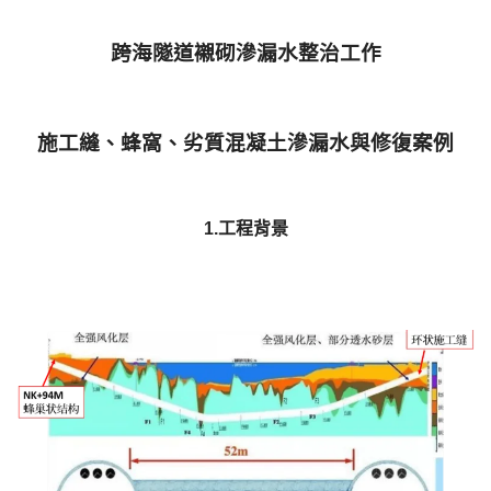
跨海隧道襯砌滲漏水整治工作
施工縫、蜂窩、劣質混凝土滲漏水與修復案例
1.工程背景