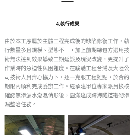
―
4.執行成果
由於本工序屬於主體工程完成後的缺陷修復工作，執
行數量多且規模、型態不一，加上前期總包方選用技
術無法達到效果導致工期延誤及現況改變，更提升了
作業時的急迫性與困難度。在駿馳工程台灣及大陸公
司技術人員齊心協力下，逐一克服工程難點，於合約
期限內順利完成委辦工作。經承建單位專家派員檢核
確認無滲漏水潮濕情形後，圓滿達成跨海隧道襯砌滲
漏整治任務。