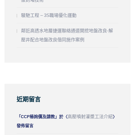
駿馳工程 – 3S職場優化運動
鄰近高透水地層捷運聯絡通道開挖地盤改良-解
壓井配合地盤改良偕同施作案例
近期留言
高壓噴射灌漿工法介紹
「
CCP樁詢價及請教
」於〈
〉
發佈留言