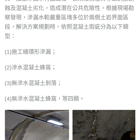
蝕及混凝土劣化，造成潛在公共危險性。根據現場勘
察發現，滲漏水較嚴重區塊多位於兩側土岩界面區
段，解決方案規劃時，依照混凝土瑕疵分為以下類
型：
(1)施工縫環形滲漏；
(2)滲水混凝土蜂窩；
(3)無滲水混凝土剝落；
(4)無滲水混凝土蜂窩，等四類。