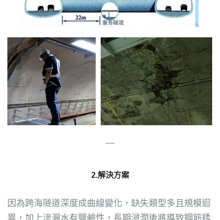
―
2.解決方案
因為跨海隧道深度成曲線變化，缺失類型多且規模迴
異，加上滲漏水有鹽鹼性，長期浸潤後將導致鋼筋銹