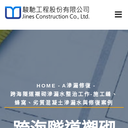
HOME
A滲漏修復
跨海隧道襯砌滲漏水整治工作-施工縫、
蜂窩、劣質混凝土滲漏水與修復案例