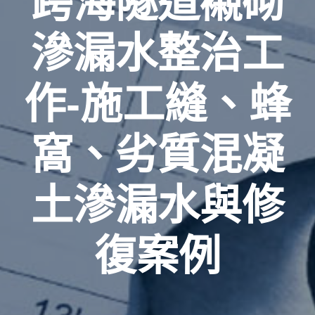
跨海隧道襯砌
滲漏水整治工
作-施工縫、蜂
窩、劣質混凝
土滲漏水與修
復案例