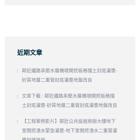
近期文章
鄰近鐵路承壓水層橋墩開挖板樁擋土封底灌漿-
砂質地層二重管封底灌漿地盤改良
文章下載 : 鄰近鐵路承壓水層橋墩開挖板樁擋
土封底灌漿-砂質地層二重管封底灌漿地盤改良
【工程案例影片】鄰近公共設施商辦大樓地下
室開挖湧水緊急灌漿-地下室開挖湧水二重管灌
漿封堵技術