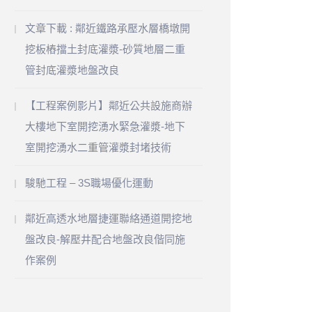
文章下載 : 鄰近鐵路承壓水層橋墩開
挖板樁擋土封底灌漿-砂質地層二重
管封底灌漿地盤改良
【工程案例影片】鄰近公共設施商辦
大樓地下室開挖湧水緊急灌漿-地下
室開挖湧水二重管灌漿封堵技術
駿馳工程 – 3S職場優化運動
鄰近高透水地層捷運聯絡通道開挖地
盤改良-解壓井配合地盤改良偕同施
作案例