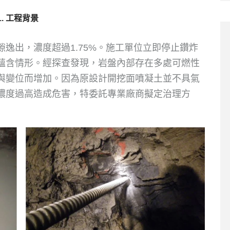
1. 工程背景
逸出，濃度超過1.75%。施工單位立即停止鑽炸
蘊含情形。經探查發現，岩盤內部存在多處可燃性
與變位而增加。因為原設計開挖面噴凝土並不具氣
濃度過高造成危害，特委託專業廠商擬定治理方