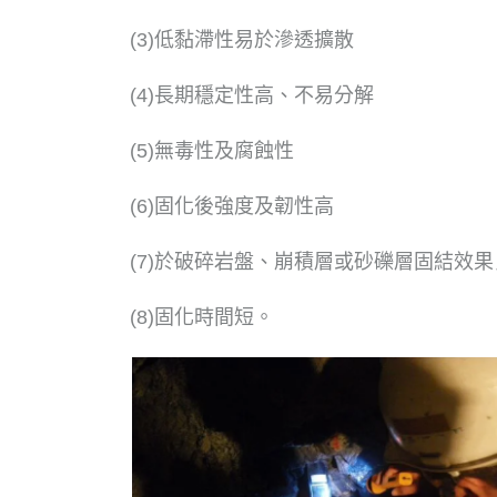
(3)低黏滯性易於滲透擴散
(4)長期穩定性高、不易分解
(5)無毒性及腐蝕性
(6)固化後強度及韌性高
(7)於破碎岩盤、崩積層或砂礫層固結效果
(8)固化時間短。