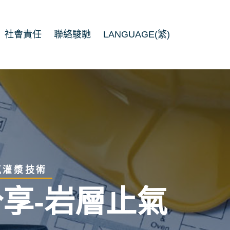
社會責任
聯絡駿馳
LANGUAGE(繁)
氣灌漿技術
享-岩層止氣