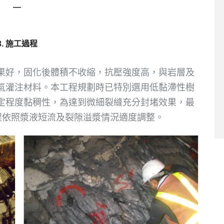
―
3. 施工過程
果好，固化後體積不收縮，抗壓強度高，與岩層及
氣灌注材料。本工程規劃時已特別選用低黏滯性樹
定程度黏稠性，為達到微細裂縫充分封堵效果，最
程依照漿液短流及裂隙溢漿情況適度調整。