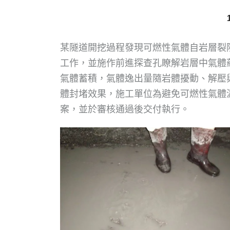
某隧道開挖過程發現可燃性氣體自岩層裂隙
工作，並施作前進探查孔瞭解岩層中氣體
氣體蓄積，氣體逸出量隨岩體擾動、解壓
體封堵效果，施工單位為避免可燃性氣體
案，並於審核通過後交付執行。