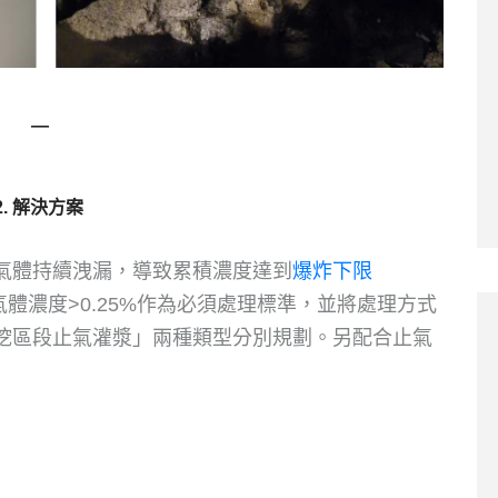
―
2. 解決方案
氣體持續洩漏，導致累積濃度達到
爆炸下限
體濃度>0.25%作為必須處理標準，並將處理方式
挖區段止氣灌漿」兩種類型分別規劃。另配合止氣