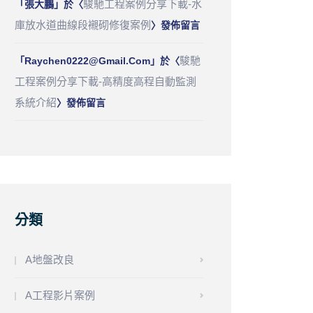
駿馳工程案例分享下載-水
「
張大鵬
」於〈
庫放水道曲線段襯砌修復案例
〉發佈留言
駿馳
「
Raychen0222@gmail.com
」於〈
工程案例分享下載-高精度高程自動監測
系統介紹
〉發佈留言
分類
A地盤改良
A工程影片案例