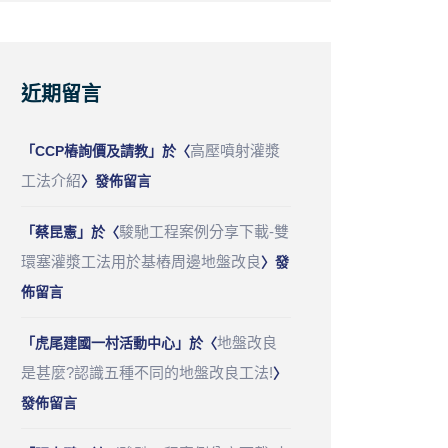
近期留言
高壓噴射灌漿
「
CCP樁詢價及請教
」於〈
工法介紹
〉發佈留言
駿馳工程案例分享下載-雙
「
蔡昆憲
」於〈
環塞灌漿工法用於基樁周邊地盤改良
〉發
佈留言
地盤改良
「
虎尾建國一村活動中心
」於〈
是甚麼?認識五種不同的地盤改良工法!
〉
發佈留言