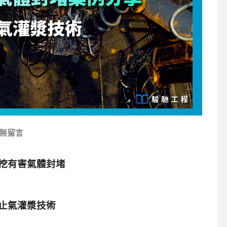
無留言
挖有害氣體封堵
止氣灌漿技術