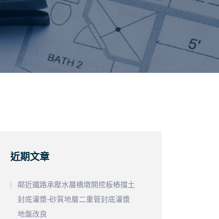
近期文章
鄰近鐵路承壓水層橋墩開挖板樁擋土
封底灌漿-砂質地層二重管封底灌漿
地盤改良