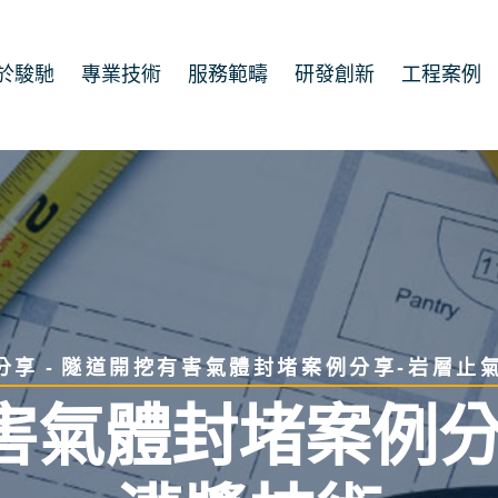
於駿馳
專業技術
服務範疇
研發創新
工程案例
隧道開挖有害氣體封堵案例分享-岩層止
分享
害氣體封堵案例分