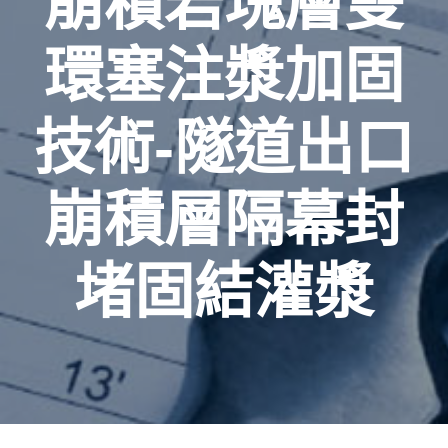
崩積岩塊層雙
環塞注漿加固
技術-隧道出口
崩積層隔幕封
堵固結灌漿