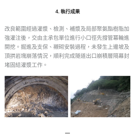
4. 執行成果
改良範圍經過灌漿、檢測、補漿及局部聚氨酯樹脂加
強灌注後，交由主承包單位進行小口徑先撐管冪輪進
開挖。掘進及支保、襯砌安裝過程，未發生上邊坡及
頂拱岩塊崩落情況，順利完成隧道出口崩積層隔幕封
堵固結灌漿工作。
―