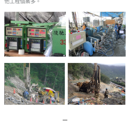
他工程個案多。
―