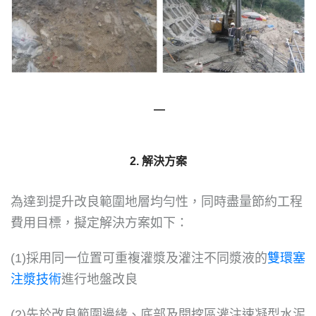
―
2. 解決方案
為達到提升改良範圍地層均勻性，同時盡量節約工程
費用目標，擬定解決方案如下：
(1)採用同一位置可重複灌漿及灌注不同漿液的
雙環塞
注漿技術
進行地盤改良
(2)先於改良範圍邊緣、底部及開挖區灌注速凝型水泥