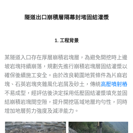
隧道出口崩積層隔幕封堵固結灌漿
1. 工程背景
某隧道入口存在厚層崩積岩塊層，為避免開挖時上邊
坡岩塊持續崩落，規劃先進行崩積岩塊層固結灌漿以
確保後續施工安全。由於改良範圍地質條件為片麻岩
塊、石英岩塊夾雜風化岩屑及砂土，傳統
高壓噴射樁
不易成型，經評估後決定採用低壓固結灌漿填充並固
結崩積岩塊間空隙，提升開挖區域地層均勻性，同時
增加地層剪力強度及減滲能力。