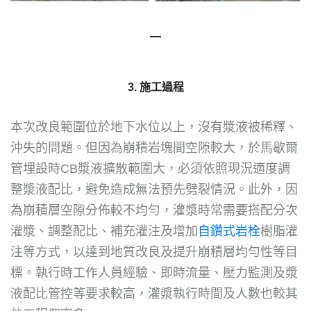
―
3. 施工過程
本次改良範圍位於地下水位以上，沒有漿液被稀釋、
沖失的問題。但因為崩積岩塊間空隙較大，於馬歇爾
管埋設時CB漿液擴散範圍大，必須依照現況適度調
整漿液配比，避免造成無法預先劈裂情況。此外，因
為崩積層空隙分佈較不均勻，灌漿時常需要搭配分次
灌漿、調整配比、補充灌注及增加
自鑽式岩栓
樹脂灌
注等方式，以達到地質改良及提升崩積層均勻性等目
標。執行時工作人員經驗、即時流量、壓力監測及漿
液配比管控等要求較高，灌漿執行時間及人數也較其