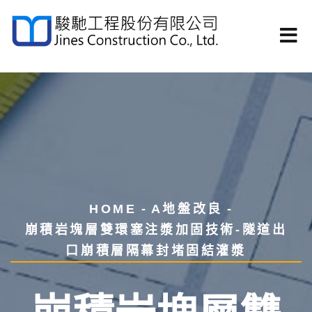
HOME
A地盤改良
崩積岩塊層雙環塞注漿加固技術-隧道出
口崩積層隔幕封堵固結灌漿