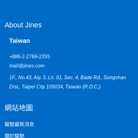
About Jines
Taiwan
+886-2-2769-2355
mail@jines.com
1F., No.43, Aly. 3, Ln. 91, Sec. 4, Bade Rd., Songshan
Dist., Taipei City 105034, Taiwan (R.O.C.)
網站地圖
駿馳最新消息
關於駿馳