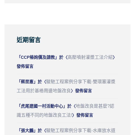
近期留言
高壓噴射灌漿工法介紹
「
CCP樁詢價及請教
」於〈
〉
發佈留言
駿馳工程案例分享下載-雙環塞灌漿
「
蔡昆憲
」於〈
工法用於基樁周邊地盤改良
〉發佈留言
地盤改良是甚麼?認
「
虎尾建國一村活動中心
」於〈
識五種不同的地盤改良工法!
〉發佈留言
駿馳工程案例分享下載-水庫放水道
「
張大鵬
」於〈