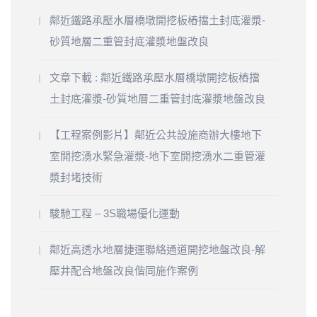
鄰近鐵路承壓水層橋墩開挖板樁擋土封底灌漿-
砂質地層二重管封底灌漿地盤改良
文章下載 : 鄰近鐵路承壓水層橋墩開挖板樁擋
土封底灌漿-砂質地層二重管封底灌漿地盤改良
【工程案例影片】鄰近公共設施商辦大樓地下
室開挖湧水緊急灌漿-地下室開挖湧水二重管灌
漿封堵技術
駿馳工程 – 3S職場優化運動
鄰近高透水地層捷運聯絡通道開挖地盤改良-解
壓井配合地盤改良偕同施作案例